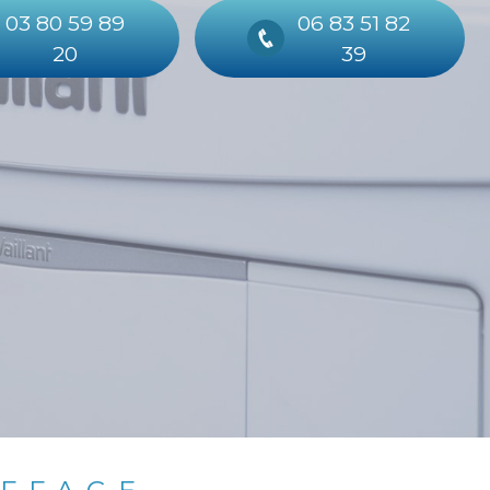
03 80 59 89
06 83 51 82
20
39