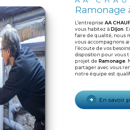
AA CHAU
Ramonage à
L’entreprise
AA CHAU
vous habitez à
Dijon
. 
faire de qualité, nous
vous accompagnons ain
l’écoute de vos besoins
disposition pour vous 
projet de
Ramonage
.
partager avec vous ren
notre équipe est qualif
En savoir p