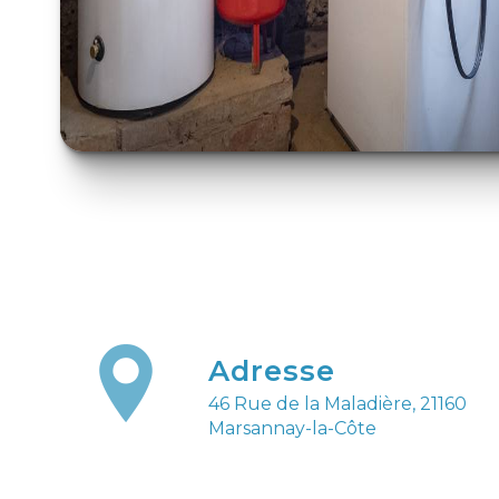
Adresse
46 Rue de la Maladière, 21160
Marsannay-la-Côte