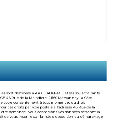
lles sont destinées à AA CHAUFFAGE et ses sous-traitants
AGE 46 Rue de la Maladière, 21160 Marsannay-la-Côte
ait de votre consentement à tout moment et du droit
er ces droits par voie postale à l'adresse 46 Rue de la
vous être demandé. Nous conservons vos données pendant la
oit de vous inscrire sur la liste d'opposition au démarchage