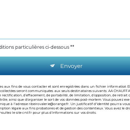
itions particulières ci-dessous **
Envoyer
 aux fins de vous contacter et sont enregistrées dans un fichier informatisé. E
s collectées seront communiquées aux seuls destinataires suivants: AA CHAUFF
 rectification, d’effacement, de portabilité, de limitation, d’opposition, de retr
ôle, ainsi que d’organiser le sort de vos données post-mortem. Vous pouvez exerc
nique à l'adresse ribeirovalerie@orange.fr. Un justificatif d'identité pourra 
iption légale aux fins probatoires et de gestion des contentieux. Vous avez le dr
nsultez le site cnil.fr pour plus d’informations sur vos droits.