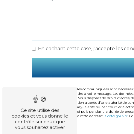
En cochant cette case, j'accepte les cond
** Les données personnelles communiquées sont nécessaires
dans le seul but de répondre à votre message. Les donnée
ribeirovalerie@orange.fr. Vous disposez de droits d’accès, de
d’introduire une réclamation auprès d’une autorité de contr
Maladière, 21160 Marsannay-la-Côte ou par courrier électro
Ce site utilise des
période de prise de contact puis pendant la durée de prescr
cookies et vous donne le
téléphonique, disponible à cette adresse:
Bloctel.gouv.fr
. Co
contrôle sur ceux que
vous souhaitez activer