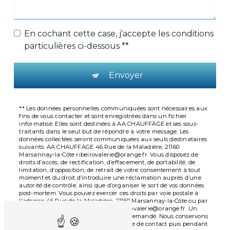
En cochant cette case, j'accepte les conditions
particulières ci-dessous **
Envoyer
** Les données personnelles communiquées sont nécessaires aux
fins de vous contacter et sont enregistrées dans un fichier
informatisé. Elles sont destinées à AA CHAUFFAGE et ses sous-
traitants dans le seul but de répondre à votre message. Les
données collectées seront communiquées aux seuls destinataires
suivants: AA CHAUFFAGE 46 Rue de la Maladière, 21160
Marsannay-la-Côte ribeirovalerie@orange.fr. Vous disposez de
droits d’accès, de rectification, d’effacement, de portabilité, de
limitation, d’opposition, de retrait de votre consentement à tout
moment et du droit d’introduire une réclamation auprès d’une
autorité de contrôle, ainsi que d’organiser le sort de vos données
post-mortem. Vous pouvez exercer ces droits par voie postale à
l'adresse 46 Rue de la Maladière, 21160 Marsannay-la-Côte ou par
courrier électronique à l'adresse ribeirovalerie@orange.fr. Un
justificatif d'identité pourra vous être demandé. Nous conservons
vos données pendant la période de prise de contact puis pendant