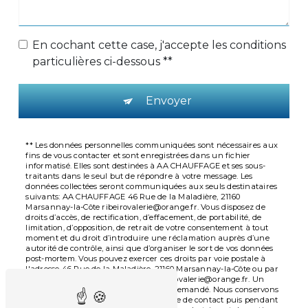
En cochant cette case, j'accepte les conditions
particulières ci-dessous **
Envoyer
** Les données personnelles communiquées sont nécessaires aux
fins de vous contacter et sont enregistrées dans un fichier
informatisé. Elles sont destinées à AA CHAUFFAGE et ses sous-
traitants dans le seul but de répondre à votre message. Les
données collectées seront communiquées aux seuls destinataires
suivants: AA CHAUFFAGE 46 Rue de la Maladière, 21160
Marsannay-la-Côte ribeirovalerie@orange.fr. Vous disposez de
droits d’accès, de rectification, d’effacement, de portabilité, de
limitation, d’opposition, de retrait de votre consentement à tout
moment et du droit d’introduire une réclamation auprès d’une
autorité de contrôle, ainsi que d’organiser le sort de vos données
post-mortem. Vous pouvez exercer ces droits par voie postale à
l'adresse 46 Rue de la Maladière, 21160 Marsannay-la-Côte ou par
courrier électronique à l'adresse ribeirovalerie@orange.fr. Un
justificatif d'identité pourra vous être demandé. Nous conservons
vos données pendant la période de prise de contact puis pendant