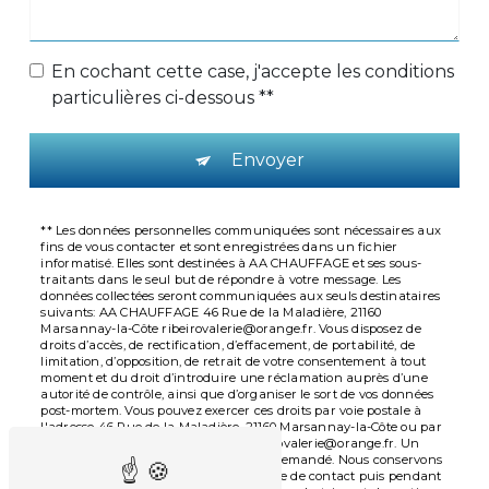
En cochant cette case, j'accepte les conditions
particulières ci-dessous **
Envoyer
** Les données personnelles communiquées sont nécessaires aux
fins de vous contacter et sont enregistrées dans un fichier
informatisé. Elles sont destinées à AA CHAUFFAGE et ses sous-
traitants dans le seul but de répondre à votre message. Les
données collectées seront communiquées aux seuls destinataires
suivants: AA CHAUFFAGE 46 Rue de la Maladière, 21160
Marsannay-la-Côte ribeirovalerie@orange.fr. Vous disposez de
droits d’accès, de rectification, d’effacement, de portabilité, de
limitation, d’opposition, de retrait de votre consentement à tout
moment et du droit d’introduire une réclamation auprès d’une
autorité de contrôle, ainsi que d’organiser le sort de vos données
post-mortem. Vous pouvez exercer ces droits par voie postale à
l'adresse 46 Rue de la Maladière, 21160 Marsannay-la-Côte ou par
courrier électronique à l'adresse ribeirovalerie@orange.fr. Un
justificatif d'identité pourra vous être demandé. Nous conservons
vos données pendant la période de prise de contact puis pendant