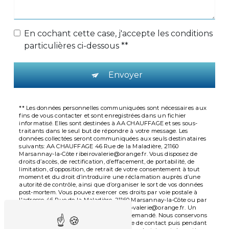
En cochant cette case, j'accepte les conditions
particulières ci-dessous **
Envoyer
** Les données personnelles communiquées sont nécessaires aux
fins de vous contacter et sont enregistrées dans un fichier
informatisé. Elles sont destinées à AA CHAUFFAGE et ses sous-
traitants dans le seul but de répondre à votre message. Les
données collectées seront communiquées aux seuls destinataires
suivants: AA CHAUFFAGE 46 Rue de la Maladière, 21160
Marsannay-la-Côte ribeirovalerie@orange.fr. Vous disposez de
droits d’accès, de rectification, d’effacement, de portabilité, de
limitation, d’opposition, de retrait de votre consentement à tout
moment et du droit d’introduire une réclamation auprès d’une
autorité de contrôle, ainsi que d’organiser le sort de vos données
post-mortem. Vous pouvez exercer ces droits par voie postale à
l'adresse 46 Rue de la Maladière, 21160 Marsannay-la-Côte ou par
courrier électronique à l'adresse ribeirovalerie@orange.fr. Un
justificatif d'identité pourra vous être demandé. Nous conservons
vos données pendant la période de prise de contact puis pendant