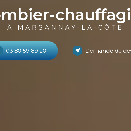
ombier-chauffagi
À MARSANNAY-LA-CÔTE
03 80 59 89 20
Demande de de