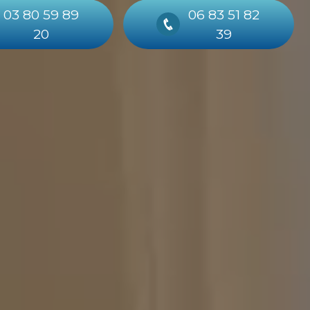
03 80 59 89
06 83 51 82
20
39