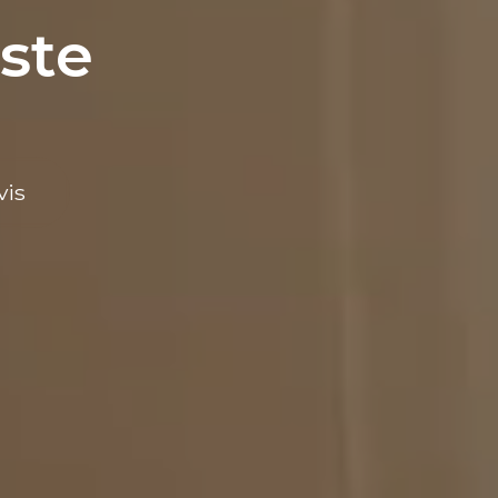
ste
vis