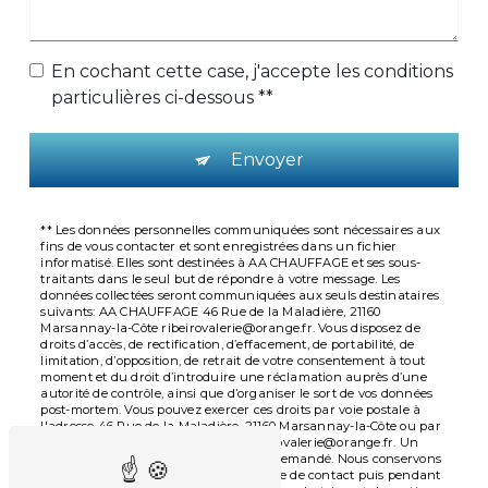
En cochant cette case, j'accepte les conditions
particulières ci-dessous **
Envoyer
** Les données personnelles communiquées sont nécessaires aux
fins de vous contacter et sont enregistrées dans un fichier
informatisé. Elles sont destinées à AA CHAUFFAGE et ses sous-
traitants dans le seul but de répondre à votre message. Les
données collectées seront communiquées aux seuls destinataires
suivants: AA CHAUFFAGE 46 Rue de la Maladière, 21160
Marsannay-la-Côte ribeirovalerie@orange.fr. Vous disposez de
droits d’accès, de rectification, d’effacement, de portabilité, de
limitation, d’opposition, de retrait de votre consentement à tout
moment et du droit d’introduire une réclamation auprès d’une
autorité de contrôle, ainsi que d’organiser le sort de vos données
post-mortem. Vous pouvez exercer ces droits par voie postale à
l'adresse 46 Rue de la Maladière, 21160 Marsannay-la-Côte ou par
courrier électronique à l'adresse ribeirovalerie@orange.fr. Un
justificatif d'identité pourra vous être demandé. Nous conservons
vos données pendant la période de prise de contact puis pendant